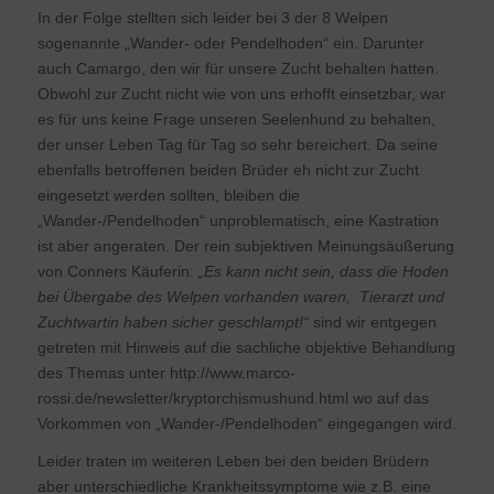
In der Folge stellten sich leider bei 3 der 8 Welpen
sogenannte „Wander- oder Pendelhoden“ ein. Darunter
auch Camargo, den wir für unsere Zucht behalten hatten.
Obwohl zur Zucht nicht wie von uns erhofft einsetzbar, war
es für uns keine Frage unseren Seelenhund zu behalten,
der unser Leben Tag für Tag so sehr bereichert. Da seine
ebenfalls betroffenen beiden Brüder eh nicht zur Zucht
eingesetzt werden sollten, bleiben die
„Wander-/Pendelhoden“ unproblematisch, eine Kastration
ist aber angeraten. Der rein subjektiven Meinungsäußerung
von Conners Käuferin:
„Es kann nicht sein, dass die Hoden
bei Übergabe des Welpen vorhanden waren, Tierarzt und
Zuchtwartin haben sicher geschlampt!“
sind wir entgegen
getreten mit Hinweis auf die sachliche objektive Behandlung
des Themas unter http://www.marco-
rossi.de/newsletter/kryptorchismushund.html wo auf das
Vorkommen von „Wander-/Pendelhoden“ eingegangen wird.
Leider traten im weiteren Leben bei den beiden Brüdern
aber unterschiedliche Krankheitssymptome wie z.B. eine