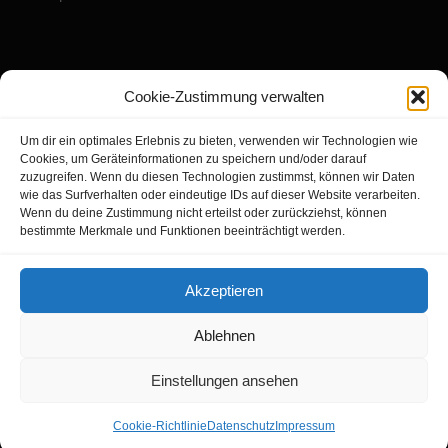
Cookie-Zustimmung verwalten
Rechtliches
Um dir ein optimales Erlebnis zu bieten, verwenden wir Technologien wie
Impressum
Cookies, um Geräteinformationen zu speichern und/oder darauf
Datenschutz
zuzugreifen. Wenn du diesen Technologien zustimmst, können wir Daten
wie das Surfverhalten oder eindeutige IDs auf dieser Website verarbeiten.
Cookie-Richtlinie (EU)
Wenn du deine Zustimmung nicht erteilst oder zurückziehst, können
bestimmte Merkmale und Funktionen beeinträchtigt werden.
Kontakt
Akzeptieren
Ablehnen
© Copyright 2026 - Altdeutsche Schäferhunde von Camelot | Iris Grell &
Einstellungen ansehen
Wolfgang Brell
Cookie-Richtlinie
Datenschutz
Impressum
Impressum
Datenschutz
Cookie-Richtlinie (EU)
Kontakt