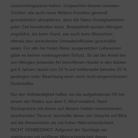
zusammengepasst haben. Ungeachtet dessen müssten
Züchter, wie auch neue Welpen-Familien generell
grundsätzlich akzeptieren, dass die Natur Unwägbarkeiten
jeder Zeit bereithalten kann. Beispielhaft wurden Allergien
angeführt, die beim Hund, wie auch beim Menschen,
oftmals den veränderten Umwelteinflüssen geschuldet
seien. Für alle der freien Natur ausgesetzten Lebewesen
gäbe es keinen vorbeugenden Schutz. So sei der Anteil der
von Allergien jedweder Art betroffenen Hunde in den letzten
gut 8 Jahren rasant von 10 % auf mittlerweile beinahe 25 %
gestiegen unter Beachtung einer noch nicht eingerechneten
Dunkelziffer.
Nur der Vollständigkeit halber sei die aufgetretende HD bei
einem der Rüden aus dem C-Wurf erwähnt. Nach
Rücksprache mit einem auf diesem Gebiet renommierten,
anerkannten Tierarzt, beurteilte dieser die Ursache mit Blick
auf die Ahnenreihen als mit hoher Wahrscheinlichkeit
NICHT GENBEDINGT. Aufgrund der Sachlage sei
stattdessen mit größerer Wahrscheinlicheit davon