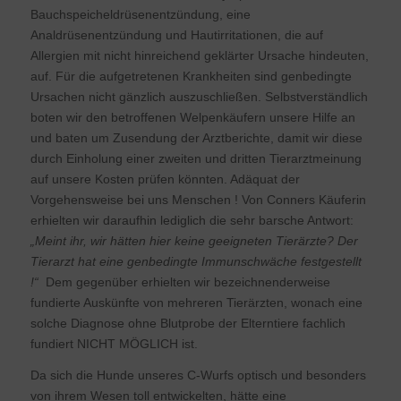
Bauchspeicheldrüsenentzündung, eine
Analdrüsenentzündung und Hautirritationen, die auf
Allergien mit nicht hinreichend geklärter Ursache hindeuten,
auf. Für die aufgetretenen Krankheiten sind genbedingte
Ursachen nicht gänzlich auszuschließen. Selbstverständlich
boten wir den betroffenen Welpenkäufern unsere Hilfe an
und baten um Zusendung der Arztberichte, damit wir diese
durch Einholung einer zweiten und dritten Tierarztmeinung
auf unsere Kosten prüfen könnten. Adäquat der
Vorgehensweise bei uns Menschen ! Von Conners Käuferin
erhielten wir daraufhin lediglich die sehr barsche Antwort:
„Meint ihr, wir hätten hier keine geeigneten Tierärzte? Der
Tierarzt hat eine genbedingte Immunschwäche festgestellt
!“
Dem gegenüber erhielten wir bezeichnenderweise
fundierte Auskünfte von mehreren Tierärzten, wonach eine
solche Diagnose ohne Blutprobe der Elterntiere fachlich
fundiert NICHT MÖGLICH ist.
Da sich die Hunde unseres C-Wurfs optisch und besonders
von ihrem Wesen toll entwickelten, hätte eine