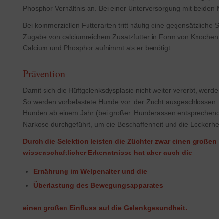
Phosphor Verhältnis an. Bei einer Unterversorgung mit beiden 
Bei kommerziellen Futterarten tritt häufig eine gegensätzliche 
Zugabe von calciumreichem Zusatzfutter in Form von Knochen o
Calcium und Phosphor aufnimmt als er benötigt.
Prävention
Damit sich die Hüftgelenksdysplasie nicht weiter vererbt, w
So werden vorbelastete Hunde von der Zucht ausgeschlossen
Hunden ab einem Jahr (bei großen Hunderassen entsprechend s
Narkose durchgeführt, um die Beschaffenheit und die Lockerheit
Durch die Selektion leisten die Züchter zwar einen großen
wissenschaftlicher Erkenntnisse hat aber auch die
Ernährung im Welpenalter und die
Überlastung des Bewegungsapparates
einen großen Einfluss auf die Gelenkgesundheit.