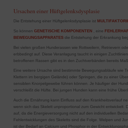
Ursachen einer Hüftgelenksdysplasie
Die Entstehung einer Hüftgelenksdysplasie ist
MULTIFAKTORI
So können
GENETISCHE KOMPONENTEN
, eine
FEHLERHA
BEWEGUNGSAPPARATES
die Entstehung der Erkrankung beg
Bei vielen großen Hunderassen wie Rottweilern, Retrievern o
erbbedingt auf. Diese Veranlagung taucht in einigen Zuchtlinie
betroffenen Rassen gibt es in den Zuchtverbänden bereits Ma
Eine weitere Ursache sind bestimmte Bewegungsabläufe wie Tre
Klettern im bergigen Gelände) oder Springen, die zu einer Üb
sensiblen Knorpelgewebe führen können. Je häufiger der Hund 
verschleißt die Hüfte. Bei jungen Hunden kann eine frühe Übe
Auch die Ernährung kann Einfluss auf den Krankheitsverlauf nehm
wenn sich das Skelett unproportional zum Gewicht entwickelt. D
auf, da die Energieversorgung nicht auf den individuellen Beda
Fehlentwicklungen des Skeletts sind die Folge. Welpen und J
ist der Bedarf an Calcium und Phosphor in der Entwicklungsph