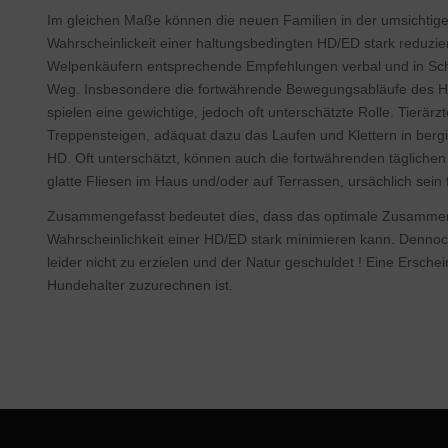
Im gleichen Maße können die neuen Familien in der umsichtige
Wahrscheinlickeit einer haltungsbedingten HD/ED stark reduzi
Welpenkäufern entsprechende Empfehlungen verbal und in Schr
Weg. Insbesondere die fortwährende Bewegungsabläufe des Hu
spielen eine gewichtige, jedoch oft unterschätzte Rolle. Tierä
Treppensteigen, adäquat dazu das Laufen und Klettern in berg
HD. Oft unterschätzt, können auch die fortwährenden tägliche
glatte Fliesen im Haus und/oder auf Terrassen, ursächlich sein 
Zusammengefasst bedeutet dies, dass das optimale Zusammen
Wahrscheinlichkeit einer HD/ED stark minimieren kann. Dennoch 
leider nicht zu erzielen und der Natur geschuldet ! Eine Ersc
Hundehalter zuzurechnen ist.