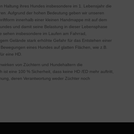
n Haltung ihres Hundes insbesondere im 1. Lebensjahr die
eren. Aufgrund der hohen Bedeutung geben wir unseren
iftform innerhalb einer kleinen Handmappe mit auf dem
ndes und damit seine Belastung in dieser Lebensphase
rzte sehen insbesondere im Laufen am Fahrrad,
igem Gelände stark erhöhte Gefahr für das Entstehen einer
n Bewegungen eines Hundes auf glatten Flächen, wie z.B.
für eine HD.
wirken von Züchtern und Hundehaltern die
ist eine 100 % Sicherheit, dass keine HD /ED mehr auftritt,
heinung, deren Verantwortung weder Züchter noch