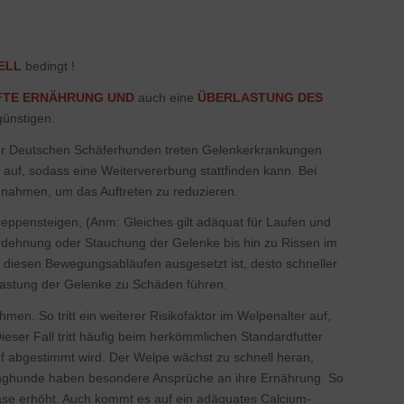
ELL
bedingt !
FTE ERNÄHRUNG
UND
auch eine
ÜBERLASTUNG DES
ünstigen.
der Deutschen Schäferhunden treten Gelenkerkrankungen
n auf, sodass eine Weitervererbung stattfinden kann. Bei
ßnahmen, um das Auftreten zu reduzieren.
ppensteigen, (Anm: Gleiches gilt adäquat für Laufen und
erdehnung oder Stauchung der Gelenke bis hin zu Rissen im
diesen Bewegungsabläufen ausgesetzt ist, desto schneller
rlastung der Gelenke zu Schäden führen.
en. So tritt ein weiterer Risikofaktor im Welpenalter auf,
ieser Fall tritt häufig beim herkömmlichen Standardfutter
rf abgestimmt wird. Der Welpe wächst zu schnell heran,
unghunde haben besondere Ansprüche an ihre Ernährung. So
ase erhöht. Auch kommt es auf ein adäquates Calcium-