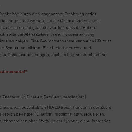
.
rgebnisse durch eine angepasste Ernährung erzielt
ion angestrebt werden, um die Gelenke zu entlasten.
doch sollte darauf geachtet werden, dass die Ration
ch sollte der Aktivitätslevel in der Hundeernährung
Adipositas neigen. Eine Gewichtsabnahme kann eine HD zwar
ene Symptome mildern. Eine bedarfsgerechte und
cher Rationsberechnungen, auch im Internet durchgeführt
ationsportal“
n Züchtern UND neuen Familien unabdingbar !
Einsatz von auschließlich HD/ED freien Hunden in der Zucht
 erblich bedingte HD auftritt, möglichst stark reduzieren.
ei Ahnenreihen ohne Vorfall in der Historie, ein auftretender