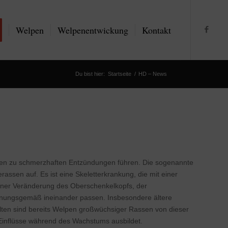
Welpen
Welpenentwickung
Kontakt
Du bist hier:
Startseite
/
HD – News
n zu schmerzhaften Entzündungen führen. Die sogenannte
assen auf. Es ist eine Skeletterkrankung, die mit einer
iner Veränderung des Oberschenkelkopfs, der
rdnungsgemäß ineinander passen. Insbesondere ältere
lten sind bereits Welpen großwüchsiger Rassen von dieser
 Einflüsse während des Wachstums ausbildet.