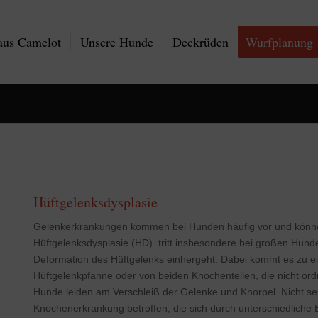
aus Camelot
Unsere Hunde
Deckrüden
Wurfplanung
Hüftgelenksdysplasie
Gelenkerkrankungen kommen bei Hunden häufig vor und könne
Hüftgelenksdysplasie (HD) tritt insbesondere bei großen Hunder
Deformation des Hüftgelenks einhergeht. Dabei kommt es zu e
Hüftgelenkpfanne oder von beiden Knochenteilen, die nicht o
Hunde leiden am Verschleiß der Gelenke und Knorpel. Nicht se
Knochenerkrankung betroffen, die sich durch unterschiedliche